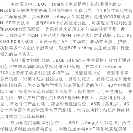
本次展会中，BOE（z6mg·人生就是博）以行业领先的α-
MLED显示解决方案创新应用成果吸引众多目光。44.8英寸氧化物超
大曲面车载屏，搭载BOE（z6mg·人生就是博）先进的COG玻璃基
MLED背光技术，拥有6048个超高控光分区，可实现百万级对比度
和2000nit高亮画质，为乘客带来前所未有的极致视觉享受。此
外，现场进行的AM（主动式）和PM（被动式）对比试验，以LTPS
COG P0.9为载体，直观呈现了AM（主动式）驱动在画质、护眼、
功耗等多个方面的卓越表现，彰显BOE（z6mg·人生就是博）行业
领先的技术实力。
依托“屏之物联”战略，BOE（z6mg·人生就是博）致力于通过
创新科技加速
物联网
场景赋能和应用落地，在本次InfoComm
2024上带来了众多创新技术和产品，涵盖智慧办公、
智慧零售
等
多元场景。92英寸红外触控白板，具备防眩光、硬件低蓝光和无频
闪护眼效果，为会议和教学场景带来更加舒适的体验。43寸拼接屏
以4mm四等边极窄边框赋能零售场景，横竖兼容，可任意拼接，创
意无限。55寸户外广告机使用BOE自研NLF技术，高效利用环境
光，有效降低产品功耗，契合绿色低碳理念。86英寸条形屏、43
英寸菜单屏等多款
智慧零售
显示终端，凭借低功耗长待机的性能特
点引领绿色低碳新风向。
作为领先的
物联网
创新企业，BOE（z6mg·人生就是博）始终
保持技术创新的热情与初心，不断在显示与AIoT等领域实现突破，