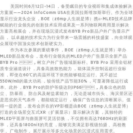
美国时间6月12日-14日，备受瞩目的专业视听和集成体验解决
方案展——2024 InfoComm USA在美国拉斯维加斯举行。作为全球
显示行业龙头企业，BOE（z6mg·人生就是博）携α-MLED技术品牌
赋能的行业领先的创新技术应用成果及一系列
物联网
商用显示解决
方案亮相展会，并在现场沉浸式发布BYB Pro新品户外广告显示产
品， 以卓越的技术实力为行业带来一场震撼的科技盛宴，向全球观
众展现中国顶尖技术创新硬实力。
作为本次参展的重磅事件，BOE（z6mg·人生就是博）举办
MLED新品发布会，发布行业领先的MLED户外广告显示全新产品
BYB Pro ，树立户外广告领域新标杆。BYB Pro 采用全铝材
质专业涵道设计，具备高效散热能力，箱体温升控制远超行业标
准，即使在60℃的高温环境下依然能够稳定运行。其不超过
550W/m²的最大功耗，较传统产品节能30%，可显著降低运行成
本。此外，BYB Pro的防护等级达到IP66，具备出色的防
尘、防暴雨、防台风及耐盐雾能力，无论是城市街头、海滨景区还
是恶劣的天气条件，都能稳定运行，确保广告信息的清晰展示。值
得一提的是，发布会所在的VP影棚是由BOE（z6mg·人生就是博）
打造的全场景交互式XR（扩展显示）显示解决方案，其独特的
MLED平面屏与曲面屏可灵活切换，不仅拥有高达7680Hz的刷新
率，还具备1800nit的亮度，能够完美满足影视级拍摄、高校教
学、广电制作、展厅展示等多元化场景的沉浸式应用需求。